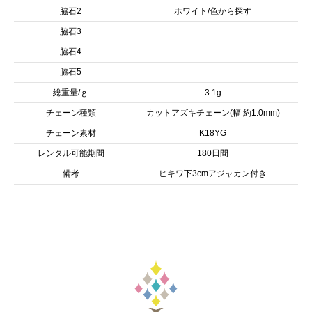
脇石2
ホワイト/色から探す
脇石3
脇石4
脇石5
総重量/ｇ
3.1g
チェーン種類
カットアズキチェーン(幅 約1.0mm)
チェーン素材
K18YG
レンタル可能期間
180日間
備考
ヒキワ下3cmアジャカン付き