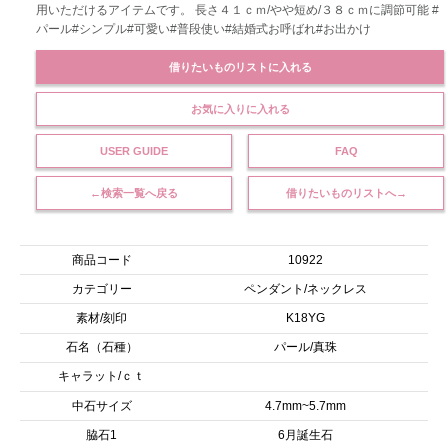
用いただけるアイテムです。 長さ４１ｃｍ/やや短め/３８ｃｍに調節可能 #
パール#シンプル#可愛い#普段使い#結婚式お呼ばれ#お出かけ
借りたいものリストに入れる
お気に入りに入れる
USER GUIDE
FAQ
←検索一覧へ戻る
借りたいものリストへ→
商品コード
10922
カテゴリー
ペンダント/ネックレス
素材/刻印
K18YG
石名（石種）
パール/真珠
キャラット/ｃｔ
中石サイズ
4.7mm~5.7mm
脇石1
6月誕生石