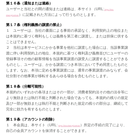
第１６条（通知または連絡）
ユーザーと当社との間の通知または連絡は、本サイト（URL:
https://kira-
）に記載された方法によって行うものとします。
share.jp/contract
第１７条（権利義務の譲渡の禁止）
１ ユーザーは、当社の書面による事前の承諾なく、利用契約上の地位また
は本規約に基づく権利もしくは義務を第三者に譲渡し、または担保に供する
ことはできません。
２ 当社は本サービスにかかる事業を他社に譲渡した場合には、当該事業譲
渡に伴い利用契約上の地位、本規約に基づく権利及び義務並びにユーザーの
登録事項その他の顧客情報を当該事業譲渡の譲受人に譲渡することができる
ものとし、ユーザーは、かかる譲渡につき本項において予め同意したものと
します。なお、本項に定める事業譲渡には、通常の事業譲渡のみならず、会
社分割その他事業が移転するあらゆる場合を含むものとします。
第１８条（分離可能性）
本規約のいずれかの条項またはその一部が、消費者契約法その他の法令等に
より無効または執行不能と判断された場合であっても、本規約の残りの規定
及び一部が無効または執行不能と判断された規定の残りの部分は、継続して
完全に効力を有するものとします。
第１９条（アカウントの削除）
１ 本会員は、本サイト（URL:
）所定の手続の完了により、
https://kira-share.jp/contract
自己の会員アカウントを抹消することができます。