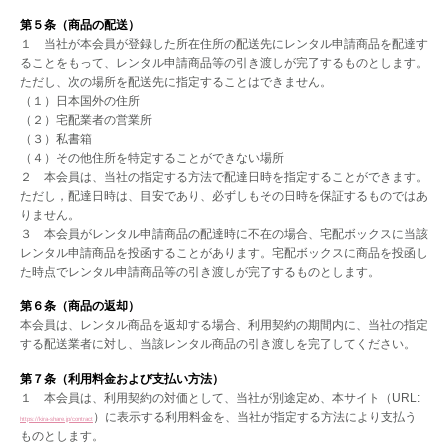
第５条（商品の配送）
１ 当社が本会員が登録した所在住所の配送先にレンタル申請商品を配達す
ることをもって、レンタル申請商品等の引き渡しが完了するものとします。
ただし、次の場所を配送先に指定することはできません。
（１）日本国外の住所
（２）宅配業者の営業所
（３）私書箱
（４）その他住所を特定することができない場所
２ 本会員は、当社の指定する方法で配達日時を指定することができます。
ただし，配達日時は、目安であり、必ずしもその日時を保証するものではあ
りません。
３ 本会員がレンタル申請商品の配達時に不在の場合、宅配ボックスに当該
レンタル申請商品を投函することがあります。宅配ボックスに商品を投函し
た時点でレンタル申請商品等の引き渡しが完了するものとします。
第６条（商品の返却）
本会員は、レンタル商品を返却する場合、利用契約の期間内に、当社の指定
する配送業者に対し、当該レンタル商品の引き渡しを完了してください。
第７条（利用料金および支払い方法）
１ 本会員は、利用契約の対価として、当社が別途定め、本サイト（URL:
）に表示する利用料金を、当社が指定する方法により支払う
https://kira-share.jp/contract
ものとします。