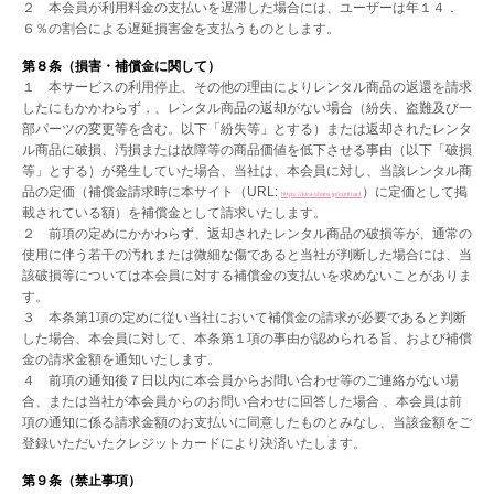
２ 本会員が利用料金の支払いを遅滞した場合には、ユーザーは年１４．
６％の割合による遅延損害金を支払うものとします。
第８条（損害・補償金に関して）
１ 本サービスの利用停止、その他の理由によりレンタル商品の返還を請求
したにもかかわらず，、レンタル商品の返却がない場合（紛失、盗難及び一
部パーツの変更等を含む。以下「紛失等」とする）または返却されたレンタ
ル商品に破損、汚損または故障等の商品価値を低下させる事由（以下「破損
等」とする）が発生していた場合、当社は、本会員に対し、当該レンタル商
品の定価（補償金請求時に本サイト（URL:
）に定価として掲
https://kira-share.jp/contract
載されている額）を補償金として請求いたします。
２ 前項の定めにかかわらず、返却されたレンタル商品の破損等が、通常の
使用に伴う若干の汚れまたは微細な傷であると当社が判断した場合には、当
該破損等については本会員に対する補償金の支払いを求めないことがありま
す。
３ 本条第1項の定めに従い当社において補償金の請求が必要であると判断
した場合、本会員に対して、本条第１項の事由が認められる旨、および補償
金の請求金額を通知いたします。
４ 前項の通知後７日以内に本会員からお問い合わせ等のご連絡がない場
合、または当社が本会員からのお問い合わせに回答した場合 、本会員は前
項の通知に係る請求金額のお支払いに同意したものとみなし、当該金額をご
登録いただいたクレジットカードにより決済いたします。
第９条（禁止事項）