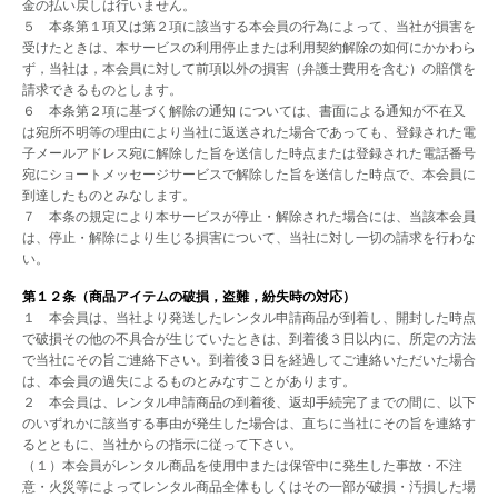
金の払い戻しは行いません。
５ 本条第１項又は第２項に該当する本会員の行為によって、当社が損害を
受けたときは、本サービスの利用停止または利用契約解除の如何にかかわら
ず，当社は，本会員に対して前項以外の損害（弁護士費用を含む）の賠償を
請求できるものとします。
６ 本条第２項に基づく解除の通知 については、書面による通知が不在又
は宛所不明等の理由により当社に返送された場合であっても、登録された電
子メールアドレス宛に解除した旨を送信した時点または登録された電話番号
宛にショートメッセージサービスで解除した旨を送信した時点で、本会員に
到達したものとみなします。
７ 本条の規定により本サービスが停止・解除された場合には、当該本会員
は、停止・解除により生じる損害について、当社に対し一切の請求を行わな
い。
第１２条（商品アイテムの破損，盗難，紛失時の対応）
１ 本会員は、当社より発送したレンタル申請商品が到着し、開封した時点
で破損その他の不具合が生じていたときは、到着後３日以内に、所定の方法
で当社にその旨ご連絡下さい。到着後３日を経過してご連絡いただいた場合
は、本会員の過失によるものとみなすことがあります。
２ 本会員は、レンタル申請商品の到着後、返却手続完了までの間に、以下
のいずれかに該当する事由が発生した場合は、直ちに当社にその旨を連絡す
るとともに、当社からの指示に従って下さい。
（１）本会員がレンタル商品を使用中または保管中に発生した事故・不注
意・火災等によってレンタル商品全体もしくはその一部が破損・汚損した場