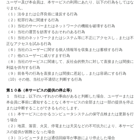
ユーザー及び本会員は、本サービスの利用にあたり、以下の行為をしてはな
りません。
（１）法令または公序良俗に違反する行為
（２）犯罪行為に関連する行為
（３）当社のサーバーまたはネットワークの機能を破壊する行為
（４）当社の運営を妨害するおそれのある行為
（５）当社のネットワークまたはシステム等に不正にアクセスし，または不
正なアクセスを試みる行為
（６）当社のユーザーに関する個人情報等を収集または蓄積する行為
（７）他のユーザーに成りすます行為
（８）当社のサービスに関連して、反社会的勢力に対して直接または間接に
利益を供与する行為
（９）前各号の行為を直接または間接に惹起し，または容易にする行為
（10）その他、当社が不適切と判断する行為
第１０条（本サービスの提供の停止等）
１ 当社は，以下のいずれかの事由があると判断した場合、ユーザーまたは
本会員に事前に通知することなく本サービスの全部または一部の提供を停止
または中断することができるものとします。
（１）本サービスにかかるコンピュータシステムの保守点検または更新を行
う場合
（２）地震、落雷、火災、停電または天災などの不可抗力により、本サービ
スの提供が困難となった場合
（３）コンピュータまたは通信回線等が事故により停止した場合