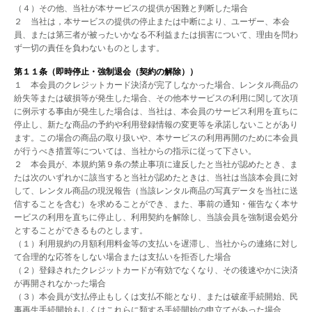
（４）その他、当社が本サービスの提供が困難と判断した場合
２ 当社は，本サービスの提供の停止または中断により、ユーザー、本会
員、または第三者が被ったいかなる不利益または損害について、理由を問わ
ず一切の責任を負わないものとします。
第１１条（即時停止・強制退会（契約の解除））
１ 本会員のクレジットカード決済が完了しなかった場合、レンタル商品の
紛失等または破損等が発生した場合、その他本サービスの利用に関して次項
に例示する事由が発生した場合は、当社は、本会員のサービス利用を直ちに
停止し、新たな商品の予約や利用登録情報の変更等を承諾しないことがあり
ます。この場合の商品の取り扱いや、本サービスの利用再開のために本会員
が行うべき措置等については、当社からの指示に従って下さい。
２ 本会員が、本規約第９条の禁止事項に違反したと当社が認めたとき、ま
たは次のいずれかに該当すると当社が認めたときは、当社は当該本会員に対
して、レンタル商品の現況報告（当該レンタル商品の写真データを当社に送
信することを含む）を求めることができ、また、事前の通知・催告なく本サ
ービスの利用を直ちに停止し、利用契約を解除し、当該会員を強制退会処分
とすることができるものとします。
（１）利用規約の月額利用料金等の支払いを遅滞し、当社からの連絡に対し
て合理的な応答をしない場合または支払いを拒否した場合
（２）登録されたクレジットカードが有効でなくなり、その後速やかに決済
が再開されなかった場合
（３）本会員が支払停止もしくは支払不能となり、または破産手続開始、民
事再生手続開始もしくはこれらに類する手続開始の申立てがあった場合