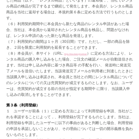
した商品（以下、「レンタル商品」といいます）の返却後，、当社でレンタ
ル商品の検品が完了するまで継続して発生します。本会員が、レンタル商品
商品を当社に返却する場合は、本規約第６条に定める方法で行うものとしま
す。
（６）利用契約期間中に本会員から新たな商品のレンタル申請があった場
合、当社は、本会員から返却されたレンタル商品を検品し、問題がなけれ
ば、レンタル申請のあった新たな商品を発送します。
（７）利用契約の期間は１ヶ月（30日間）です。ただし、一部の商品を除
き、２回を限度に利用契約を延長することができます。
（８）本会員が、本サイト（URL:
）に定める方法により、 レ
https://kira-share.jp/contract
ンタル商品の購入申し込みをした場合、ご注文の確認メールが自動送信され
ます。当社は申し込み内容に基づき商品等 の手配を行い、 発送時に発送完
了メールを送信いたします。当該発送完了メールが利用者に到達したときに
当該購入申し込みは承諾され、本会員と当社との間にレンタル商品について
のレンタルについての又は売買契約が成立するものとします。なお、ユーザ
ーは、売買契約が成立する前の当社が指定する期間中 に限り、当該購入申
し込みの取消しをすることができます。
第３条（利用登録）
１ ユーザーが前条（１）に定める方法によって利用登録を申請、当社がこ
れを承認することによって，、利用登録が完了するものとします。当社は、
利用登録を申請したユーザーに以下の事由があると判断した場合、利用登録
の申請を承認しないことがあり、その理由については一切の開示義務を負わ
ないものとします。