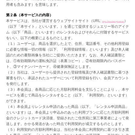
用者も含みます）を意味します。
第２条（本サービスの内容）
本サービスは、当社が運営するウェブサイトサイト（URL:
）
https://kira-share.jp/contract
（以下「本サイト」といいます。）を通じて提供するジュエリー等のアイテ
ム（以下「商品」といいます）のレンタルおよびそれらに付随するサービス
をいい、以下の概要によるものとします。
（１）ユーザーは、商品を選択した上で、住所、電話番号、その他利用登録
に必要な情報一切の情報（以下、「利用登録情報」といいます）及び本人確
認のための書類画像を当社にご提供いただきます。なお、本人確認書類と
は、①有効期限内の運転免許証（表裏コピー）、②有効期限内のパスポー
ト、③マイナンバーカード、④健康保険証とします。
（２）当社は、ユーザーから提供された登録情報及び本人確認書類に基づき
審査を行い、承認されたユーザーについて利用登録を行い、会員アカウント
を発行します。
（３）本会員は、各商品に応じた月額利用料金を支払うことにより，、本サ
ービスを通じて商品をレンタルすること（以下、「利用契約」といいます）
ができます。
（４）本会員よりレンタル申請のあった商品（以下、「レンタル申請商品」
といいます）は、本会員より申込みのあった利用プランに応じた月額利用料
金のクレジットカード決済後、登録されたご住所宛に第三事業者によって発
送します。かかる発送があった時点で利用契約が成立するものとします。
（５）利用契約の月額利用料金は、当社が本会員に利用契約に基づき引き渡