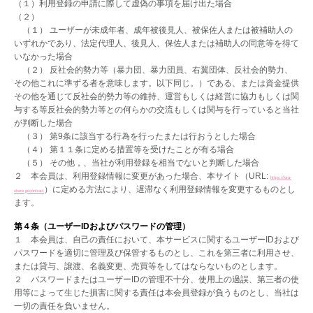
（１）利用登録の申請に際して虚偽の事項を届け出た場合
（２）
（１） ユーザーが未成年者、成年被後見人、被保佐人または被補助人の
いずれかであり、法定代理人、後見人、保佐人または補助人の同意等を得て
いなかった場合
（２） 反社会的勢力等（暴力団、暴力団員、右翼団体、反社会的勢力、
その他これに準ずる者を意味します。以下同じ。）である、または資金提供
その他を通じて反社会的勢力等の維持、運営もしくは経営に協力もしくは関
与する等反社会的勢力等との何らかの交流もしくは関与を行っていると当社
が判断した場合
（３） 第9条に該当する行為を行ったまたは行おうとした場合
（４） 第１１条に定める措置等を受けたことが有る場合
（５） その他，、当社が利用登録を相当でないと判断した場合
２ 本会員は、利用登録情報に変更があった場合、本サイト（URL:
https://kira-
）に定める方法により、遅滞なく利用登録情報を変更するものとし
share.jp/contract
ます。
第４条（ユーザーIDおよびパスワードの管理）
１ 本会員は、自己の責任において、本サービスに関するユーザーIDおよび
パスワードを適切に管理及び保管するものとし、これを第三者に利用させ、
または貸与、譲渡、名義変更、売買等をしてはならないものとします。
２ パスワードまたはユーザーIDの管理不十分、使用上の過誤、第三者の使
用等によって生じた損害に関する責任は本会員登録が負うものとし、当社は
一切の責任を負いません。