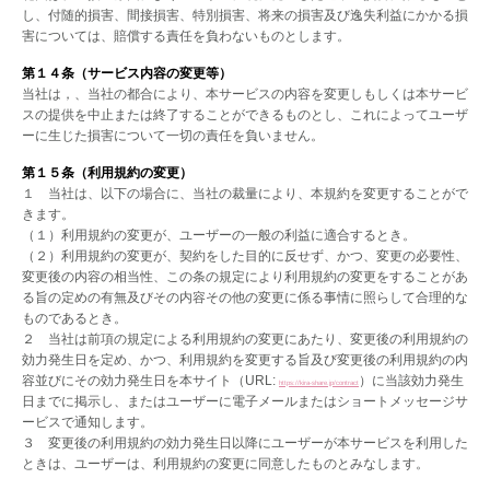
し、付随的損害、間接損害、特別損害、将来の損害及び逸失利益にかかる損
害については、賠償する責任を負わないものとします。
第１４条（サービス内容の変更等）
当社は，、当社の都合により、本サービスの内容を変更しもしくは本サービ
スの提供を中止または終了することができるものとし、これによってユーザ
ーに生じた損害について一切の責任を負いません。
第１５条（利用規約の変更）
１ 当社は、以下の場合に、当社の裁量により、本規約を変更することがで
きます。
（１）利用規約の変更が、ユーザーの一般の利益に適合するとき。
（２）利用規約の変更が、契約をした目的に反せず、かつ、変更の必要性、
変更後の内容の相当性、この条の規定により利用規約の変更をすることがあ
る旨の定めの有無及びその内容その他の変更に係る事情に照らして合理的な
ものであるとき。
２ 当社は前項の規定による利用規約の変更にあたり、変更後の利用規約の
効力発生日を定め、かつ、利用規約を変更する旨及び変更後の利用規約の内
容並びにその効力発生日を本サイト（URL:
）に当該効力発生
https://kira-share.jp/contract
日までに掲示し、またはユーザーに電子メールまたはショートメッセージサ
ービスで通知します。
３ 変更後の利用規約の効力発生日以降にユーザーが本サービスを利用した
ときは、ユーザーは、利用規約の変更に同意したものとみなします。