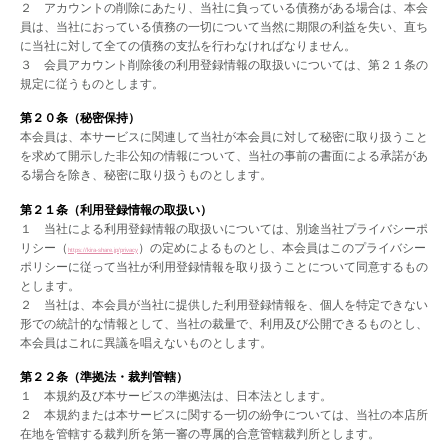
２ アカウントの削除にあたり、当社に負っている債務がある場合は、本会
員は、当社におっている債務の一切について当然に期限の利益を失い、直ち
に当社に対して全ての債務の支払を行わなければなりません。
３ 会員アカウント削除後の利用登録情報の取扱いについては、第２１条の
規定に従うものとします。
第２０条（秘密保持）
本会員は、本サービスに関連して当社が本会員に対して秘密に取り扱うこと
を求めて開示した非公知の情報について、当社の事前の書面による承諾があ
る場合を除き、秘密に取り扱うものとします。
第２１条（利用登録情報の取扱い）
１ 当社による利用登録情報の取扱いについては、別途当社プライバシーポ
リシー（
）の定めによるものとし、本会員はこのプライバシー
https://kira-share.jp/privacy
ポリシーに従って当社が利用登録情報を取り扱うことについて同意するもの
とします。
２ 当社は、本会員が当社に提供した利用登録情報を、個人を特定できない
形での統計的な情報として、当社の裁量で、利用及び公開できるものとし、
本会員はこれに異議を唱えないものとします。
第２２条（準拠法・裁判管轄）
１ 本規約及び本サービスの準拠法は、日本法とします。
２ 本規約または本サービスに関する一切の紛争については、当社の本店所
在地を管轄する裁判所を第一審の専属的合意管轄裁判所とします。