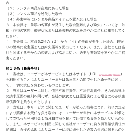
合
（２）レンタル商品が盗難にあった場合
（３）レンタル商品を紛失した場合
（４）外出中等にレンタル商品アイテムを置き忘れた場合
３ 本会員は、前項の各事由が発生した場合盗難および紛失については、破
損・汚損の状態、被害状況または紛失時の状況を速やかに当社に報告してく
ださい。
４ 本会員は、本条第2項の（２）から（４）の事由が発生した場合、最寄
りの警察に被害届または紛失届等を提出してください。また、当社または当
社と関連する先からの調査および指示に従い、必要な書類等を速やかにご提
出ください。
第１３条（免責事項）
１ 当社は、ユーザーが本サービスまたは本サイト（URL:
）
https://kira-share.jp/contract
を利用することによりユーザーまたは第三者との間で生じた紛争等に関し
て、一切の責任を負わないものとします。
２ 当社はユーザーに対し、債務不履行責任、不法行為責任、その他法律上
の請求原因の種別を問わず、当社の故意または重過失による場合にのみ損害
賠償責任を負うものとします。
３ 当社は、本サービスに関してユーザーが被った損害につき、前項の規定
により賠償する責任を負う場合には、ユーザーが当社に本サービスの対価と
して支払った利用料金１箇月相当額を超えて賠償する責任を負わないものと
し、また、本サービスの利用に関して当社がユーザーに負う損害賠償責任の
範囲は、直接の原因によりユーザーに現に発生した通常の損害に限るものと