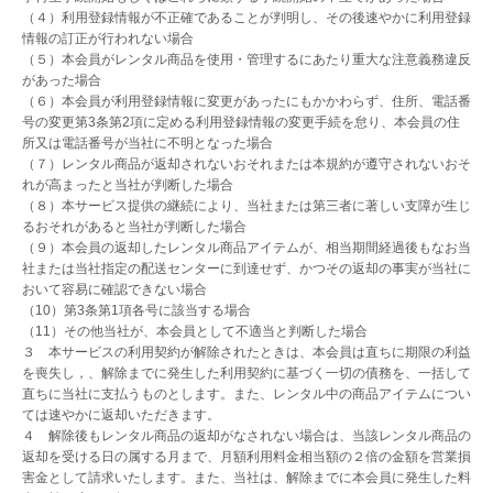
（４）利用登録情報が不正確であることが判明し、その後速やかに利用登録
情報の訂正が行われない場合
（５）本会員がレンタル商品を使用・管理するにあたり重大な注意義務違反
があった場合
（６）本会員が利用登録情報に変更があったにもかかわらず、住所、電話番
号の変更第3条第2項に定める利用登録情報の変更手続を怠り、本会員の住
所又は電話番号が当社に不明となった場合
（７）レンタル商品が返却されないおそれまたは本規約が遵守されないおそ
れが高まったと当社が判断した場合
（８）本サービス提供の継続により、当社または第三者に著しい支障が生じ
るおそれがあると当社が判断した場合
（９）本会員の返却したレンタル商品アイテムが、相当期間経過後もなお当
社または当社指定の配送センターに到達せず、かつその返却の事実が当社に
おいて容易に確認できない場合
（10）第3条第1項各号に該当する場合
（11）その他当社が、本会員として不適当と判断した場合
３ 本サービスの利用契約が解除されたときは、本会員は直ちに期限の利益
を喪失し，、解除までに発生した利用契約に基づく一切の債務を、一括して
直ちに当社に支払うものとします。また、レンタル中の商品アイテムについ
ては速やかに返却いただきます。
４ 解除後もレンタル商品の返却がなされない場合は、当該レンタル商品の
返却を受ける日の属する月まで、月額利用料金相当額の２倍の金額を営業損
害金として請求いたします。また、当社は、解除までに本会員に発生した料