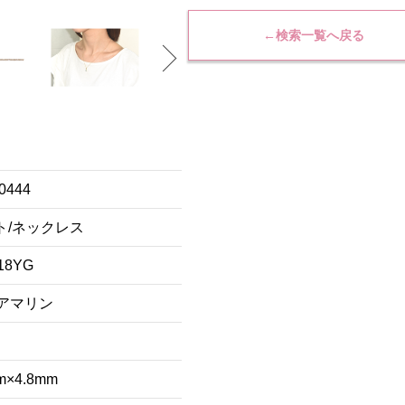
←検索一覧へ戻る
0444
ト/ネックレス
18YG
アマリン
m×4.8mm