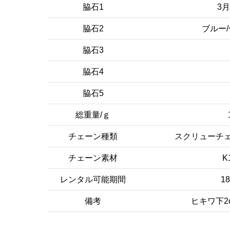
脇石1
3
脇石2
ブルー
脇石3
脇石4
脇石5
総重量/ｇ
チェーン種類
スクリューチェー
チェーン素材
K
レンタル可能期間
1
備考
ヒキワ下2