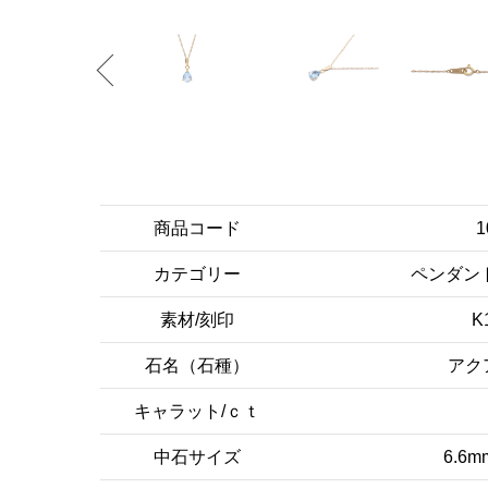
商品コード
1
カテゴリー
ペンダン
素材/刻印
K
石名（石種）
アク
キャラット/ｃｔ
中石サイズ
6.6m