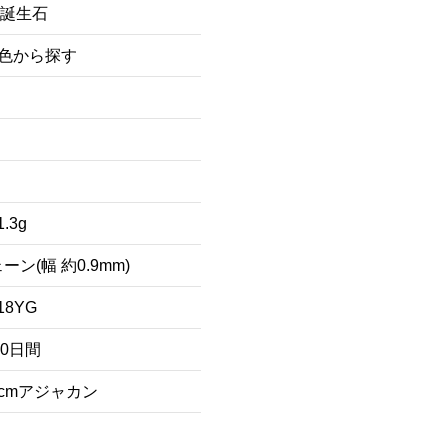
月誕生石
/色から探す
1.3g
ン(幅 約0.9mm)
18YG
80日間
cmアジャカン