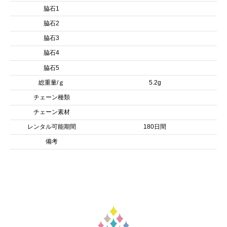
脇石1
脇石2
脇石3
脇石4
脇石5
総重量/ｇ
5.2g
チェーン種類
チェーン素材
レンタル可能期間
180日間
備考