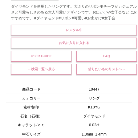
ダイヤモンドを使用したリングです。大ぶりのリボンモチーフがカジュアル
さと可愛らしさのある大人可愛いデザインです。お出かけや女子会などにお
すすめです。 #ダイヤモンド#リボン#可愛い#お出かけ#女子会
レンタル中
お気に入りに入れる
USER GUIDE
FAQ
←検索一覧へ戻る
借りたいものリストへ→
商品コード
10447
カテゴリー
リング
素材/刻印
K18YG
石名（石種）
ダイヤモンド
キャラット/ｃｔ
0.02ct
中石サイズ
1.3mm~1.4mm