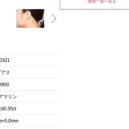
←検索一覧へ戻る
0321
ピアス
t900
アマリン
ct/0.35ct
m×5.0mm