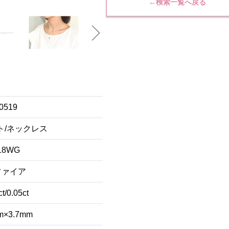
←検索一覧へ戻る
0519
ト/ネックレス
18WG
ファイア
ct/0.05ct
m×3.7mm