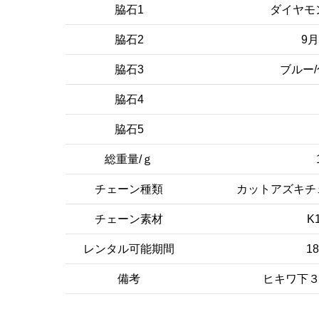
脇石1
ダイヤモ
脇石2
9
脇石3
ブルー
脇石4
脇石5
総重量/ｇ
チェーン種類
カットアズキチェー
チェーン素材
K
レンタル可能期間
1
備考
ヒキワ下３