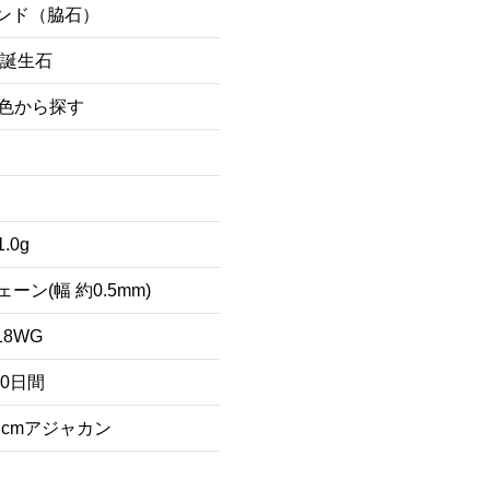
ンド（脇石）
月誕生石
/色から探す
1.0g
ン(幅 約0.5mm)
18WG
80日間
cmアジャカン