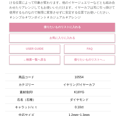
ける位置によって印象が変わります。他のイヤージュエリーなどとも組み合
わせたりアレンジしてもお使いいただけます。イヤーカフは耳に引っ掛けて
使用するものなので無理に変形させずに安定する位置でお使いください。
＃シンプル＃ワンポイント＃カジュアル＃アレンジ
借りたいものリストに入れる
お気に入りに入れる
USER GUIDE
FAQ
←検索一覧へ戻る
借りたいものリストへ→
商品コード
10554
カテゴリー
イヤリング/イヤーカフ
素材/刻印
K18YG
石名（石種）
ダイヤモンド
キャラット/ｃｔ
0.10ct
中石サイズ
1.2mm~1.3mm