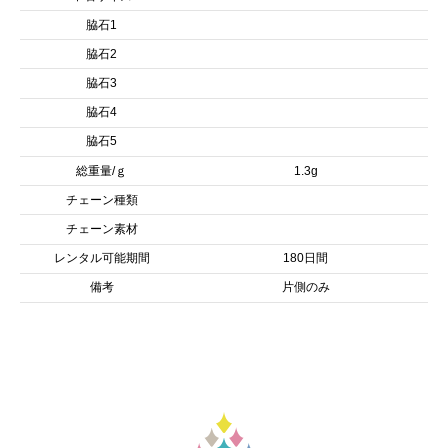
脇石1
脇石2
脇石3
脇石4
脇石5
総重量/ｇ
1.3g
チェーン種類
チェーン素材
レンタル可能期間
180日間
備考
片側のみ