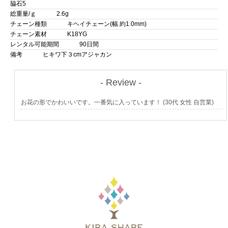
脇石5
総重量/ｇ
2.6g
チェーン種類
キヘイチェーン(幅 約1.0mm)
チェーン素材
K18YG
レンタル可能期間
90日間
備考
ヒキワ下３cmアジャカン
- Review -
お花の形でかわいいです。一番気に入っています！ (30代 女性 自営業)