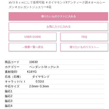
め/３８ｃｍにして使用可能 ＃ダイヤモンド#アンティーク調＃オールシー
ズン＃エレガントジュエリー#花
借りたいものリストに入れる
お気に入りに入れる
USER GUIDE
FAQ
←検索一覧へ戻る
借りたいものリストへ→
商品コード
10630
カテゴリー
ペンダント/ネックレス
素材/刻印
K18YG
石名（石種）
ダイヤモンド
キャラット/ｃｔ
0.52ct
中石サイズ
2.0mm~3.3mm
脇石1
脇石2
脇石3
脇石4