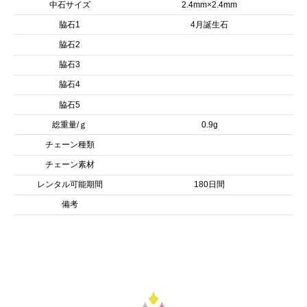
中石サイズ
2.4mm×2.4mm
脇石1
4月誕生石
脇石2
脇石3
脇石4
脇石5
総重量/ｇ
0.9g
チェーン種類
チェーン素材
レンタル可能期間
180日間
備考