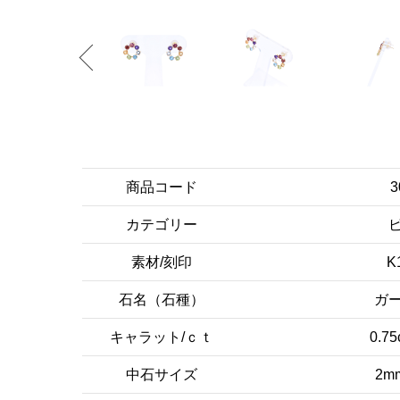
商品コード
3
カテゴリー
素材/刻印
K
石名（石種）
ガ
キャラット/ｃｔ
0.75
中石サイズ
2m