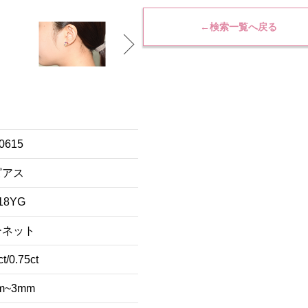
←検索一覧へ戻る
0615
ピアス
18YG
ーネット
ct/0.75ct
m~3mm