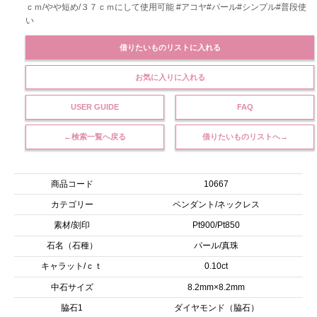
ｃｍ/やや短め/３７ｃｍにして使用可能 #アコヤ#パール#シンプル#普段使
い
借りたいものリストに入れる
お気に入りに入れる
USER GUIDE
FAQ
←検索一覧へ戻る
借りたいものリストへ→
商品コード
10667
カテゴリー
ペンダント/ネックレス
素材/刻印
Pt900/Pt850
石名（石種）
パール/真珠
キャラット/ｃｔ
0.10ct
中石サイズ
8.2mm×8.2mm
脇石1
ダイヤモンド（脇石）