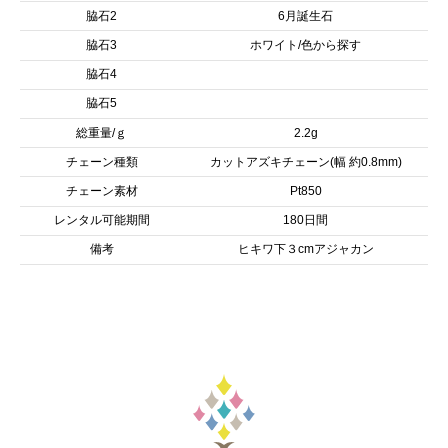
脇石2
6月誕生石
脇石3
ホワイト/色から探す
脇石4
脇石5
総重量/ｇ
2.2g
チェーン種類
カットアズキチェーン(幅 約0.8mm)
チェーン素材
Pt850
レンタル可能期間
180日間
備考
ヒキワ下３cmアジャカン