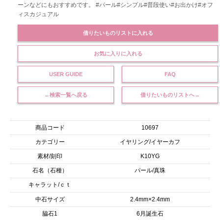
ーンなどにもおすすめです。 #パール#シンプル#普段使い#お出かけ#オフ
ィスカジュアル
借りたいものリストに入れる
お気に入りに入れる
USER GUIDE
FAQ
←検索一覧へ戻る
借りたいものリストへ→
商品コード
10697
カテゴリー
イヤリング/イヤーカフ
素材/刻印
K10YG
石名（石種）
パール/真珠
キャラット/ｃｔ
中石サイズ
2.4mm×2.4mm
脇石1
6月誕生石