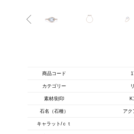
商品コード
1
カテゴリー
素材/刻印
K
石名（石種）
アク
キャラット/ｃｔ