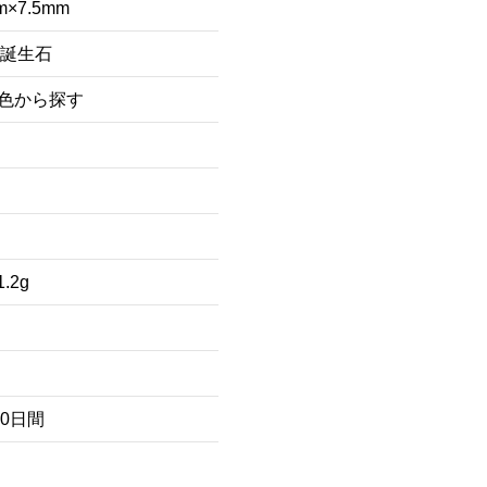
m×7.5mm
月誕生石
/色から探す
1.2g
80日間