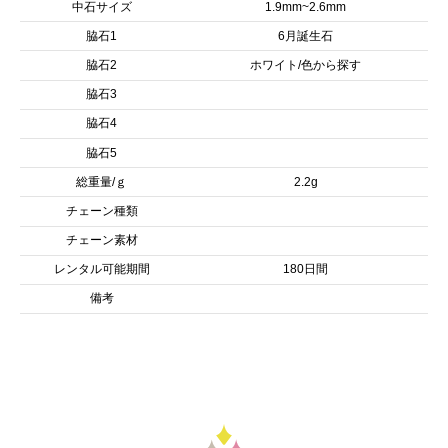
中石サイズ
1.9mm~2.6mm
脇石1
6月誕生石
脇石2
ホワイト/色から探す
脇石3
脇石4
脇石5
総重量/ｇ
2.2g
チェーン種類
チェーン素材
レンタル可能期間
180日間
備考