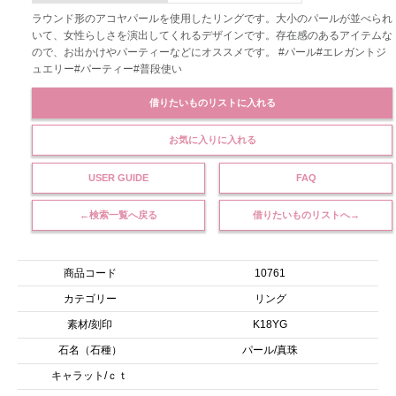
ラウンド形のアコヤパールを使用したリングです。大小のパールが並べられ
いて、女性らしさを演出してくれるデザインです。存在感のあるアイテムな
ので、お出かけやパーティーなどにオススメです。 #パール#エレガントジ
ュエリー#パーティー#普段使い
借りたいものリストに入れる
お気に入りに入れる
USER GUIDE
FAQ
←検索一覧へ戻る
借りたいものリストへ→
商品コード
10761
カテゴリー
リング
素材/刻印
K18YG
石名（石種）
パール/真珠
キャラット/ｃｔ