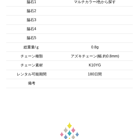
脇石1
マルチカラー/色から探す
脇石2
脇石3
脇石4
脇石5
総重量/ｇ
0.8g
チェーン種類
アズキチェーン(幅 約0.8mm)
チェーン素材
K10YG
レンタル可能期間
180日間
備考