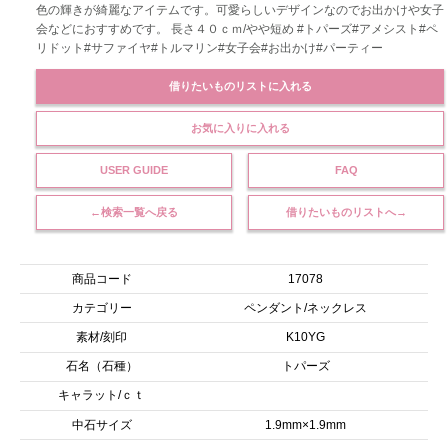
色の輝きが綺麗なアイテムです。可愛らしいデザインなのでお出かけや女子
会などにおすすめです。 長さ４０ｃｍ/やや短め #トパーズ#アメシスト#ペ
リドット#サファイヤ#トルマリン#女子会#お出かけ#パーティー
借りたいものリストに入れる
お気に入りに入れる
USER GUIDE
FAQ
←検索一覧へ戻る
借りたいものリストへ→
商品コード
17078
カテゴリー
ペンダント/ネックレス
素材/刻印
K10YG
石名（石種）
トパーズ
キャラット/ｃｔ
中石サイズ
1.9mm×1.9mm