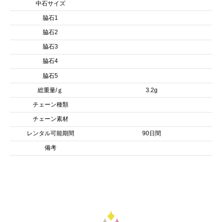
中石サイズ
脇石1
脇石2
脇石3
脇石4
脇石5
総重量/ｇ
3.2g
チェーン種類
チェーン素材
レンタル可能期間
90日間
備考