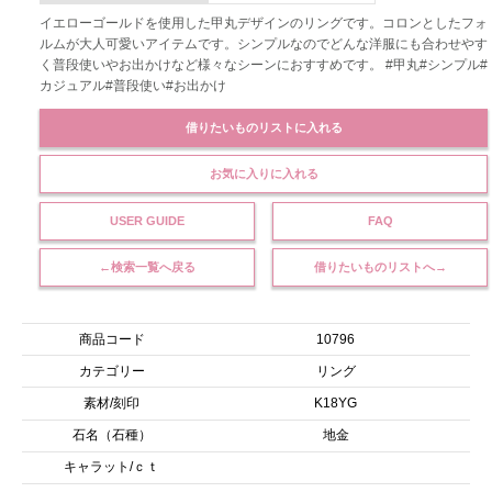
イエローゴールドを使用した甲丸デザインのリングです。コロンとしたフォ
ルムが大人可愛いアイテムです。シンプルなのでどんな洋服にも合わせやす
く普段使いやお出かけなど様々なシーンにおすすめです。 #甲丸#シンプル#
カジュアル#普段使い#お出かけ
借りたいものリストに入れる
お気に入りに入れる
USER GUIDE
FAQ
←検索一覧へ戻る
借りたいものリストへ→
商品コード
10796
カテゴリー
リング
素材/刻印
K18YG
石名（石種）
地金
キャラット/ｃｔ