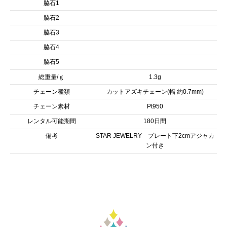
脇石1
脇石2
脇石3
脇石4
脇石5
総重量/ｇ
1.3g
チェーン種類
カットアズキチェーン(幅 約0.7mm)
チェーン素材
Pt950
レンタル可能期間
180日間
備考
STAR JEWELRY プレート下2cmアジャカ
ン付き