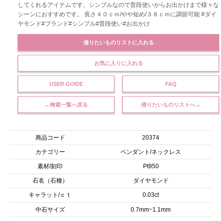
してくれるアイテムです。シンプルなので普段使いからお出かけまで様々な
シーンにおすすめです。 長さ４０ｃｍ/やや短め/３８ｃｍに調節可能 #ダイ
ヤモンド#ブランド#シンプル#普段使い#お出かけ
借りたいものリストに入れる
お気に入りに入れる
USER GUIDE
FAQ
←検索一覧へ戻る
借りたいものリストへ→
商品コード
20374
カテゴリー
ペンダント/ネックレス
素材/刻印
Pt950
石名（石種）
ダイヤモンド
キャラット/ｃｔ
0.03ct
中石サイズ
0.7mm~1.1mm