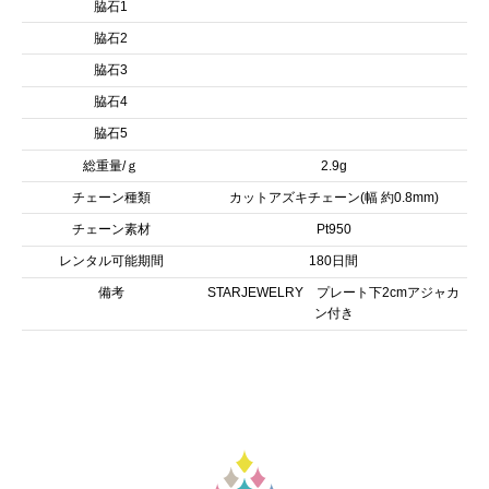
脇石1
脇石2
脇石3
脇石4
脇石5
総重量/ｇ
2.9g
チェーン種類
カットアズキチェーン(幅 約0.8mm)
チェーン素材
Pt950
レンタル可能期間
180日間
備考
STARJEWELRY プレート下2cmアジャカ
ン付き