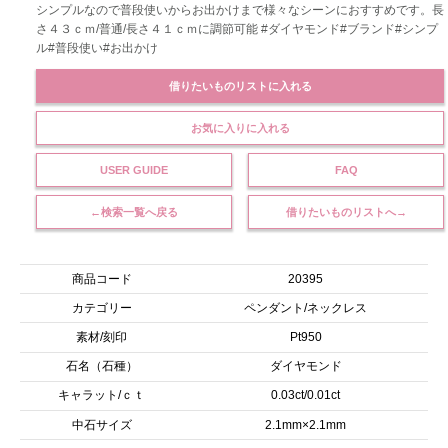
シンプルなので普段使いからお出かけまで様々なシーンにおすすめです。長
さ４３ｃｍ/普通/長さ４１ｃｍに調節可能 #ダイヤモンド#ブランド#シンプ
ル#普段使い#お出かけ
借りたいものリストに入れる
お気に入りに入れる
USER GUIDE
FAQ
←検索一覧へ戻る
借りたいものリストへ→
商品コード
20395
カテゴリー
ペンダント/ネックレス
素材/刻印
Pt950
石名（石種）
ダイヤモンド
キャラット/ｃｔ
0.03ct/0.01ct
中石サイズ
2.1mm×2.1mm