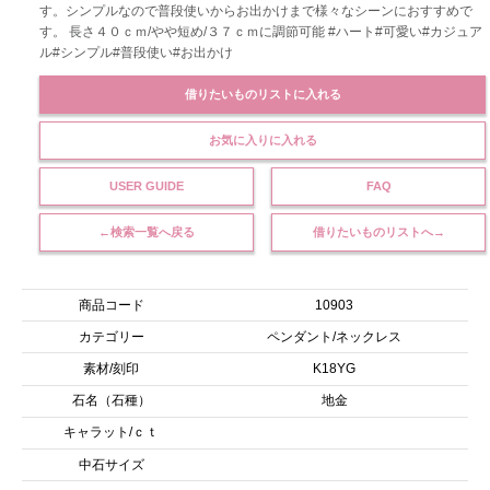
す。シンプルなので普段使いからお出かけまで様々なシーンにおすすめで
す。 長さ４０ｃｍ/やや短め/３７ｃｍに調節可能 #ハート#可愛い#カジュア
ル#シンプル#普段使い#お出かけ
借りたいものリストに入れる
お気に入りに入れる
USER GUIDE
FAQ
←検索一覧へ戻る
借りたいものリストへ→
商品コード
10903
カテゴリー
ペンダント/ネックレス
素材/刻印
K18YG
石名（石種）
地金
キャラット/ｃｔ
中石サイズ