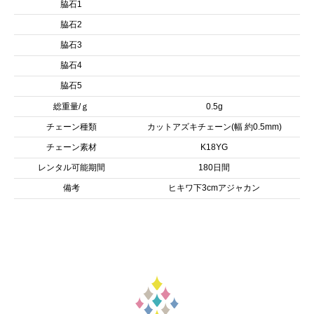
脇石1
脇石2
脇石3
脇石4
脇石5
総重量/ｇ
0.5g
チェーン種類
カットアズキチェーン(幅 約0.5mm)
チェーン素材
K18YG
レンタル可能期間
180日間
備考
ヒキワ下3cmアジャカン