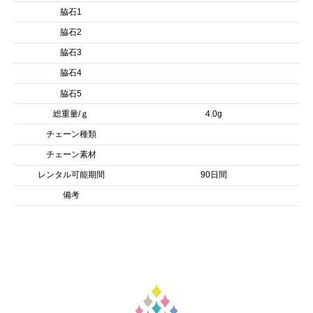
脇石1
脇石2
脇石3
脇石4
脇石5
総重量/ｇ
4.0g
チェーン種類
チェーン素材
レンタル可能期間
90日間
備考