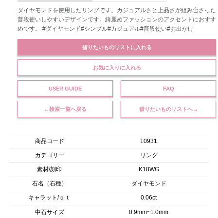
ダイヤモンドを使用したリングです。カジュアルさと上品さが組み合さった
普段使いしやすいデザインです。綺麗めファッションのアクセントにおすす
めです。 #ダイヤモンド#シンプル#カジュアル#普段使い#お出かけ
借りたいものリストに入れる
お気に入りに入れる
USER GUIDE
FAQ
←検索一覧へ戻る
借りたいものリストへ→
商品コード
10931
カテゴリー
リング
素材/刻印
K18WG
石名（石種）
ダイヤモンド
キャラット/ｃｔ
0.06ct
中石サイズ
0.9mm~1.0mm