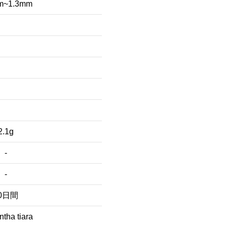
m~1.3mm
2.1g
-
-
0日間
tha tiara