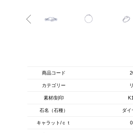
商品コード
2
カテゴリー
素材/刻印
K
石名（石種）
ダイ
キャラット/ｃｔ
0