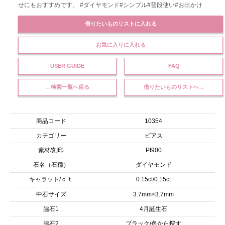
せにもおすすめです。 #ダイヤモンド#シンプル#普段使い#お出かけ
借りたいものリストに入れる
お気に入りに入れる
USER GUIDE
FAQ
←検索一覧へ戻る
借りたいものリストへ→
商品コード
10354
カテゴリー
ピアス
素材/刻印
Pt900
石名（石種）
ダイヤモンド
キャラット/ｃｔ
0.15ct/0.15ct
中石サイズ
3.7mm×3.7mm
脇石1
4月誕生石
脇石2
ブラック/色から探す