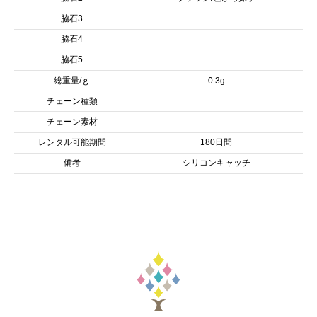
脇石3
脇石4
脇石5
総重量/ｇ
0.3g
チェーン種類
チェーン素材
レンタル可能期間
180日間
備考
シリコンキャッチ