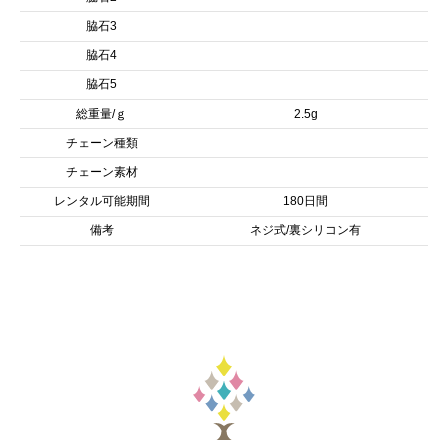
脇石3
脇石4
脇石5
総重量/ｇ
2.5g
チェーン種類
チェーン素材
レンタル可能期間
180日間
備考
ネジ式/裏シリコン有