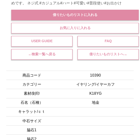
めです。 ネジ式 #カジュアル#ハート#可愛い#普段使い#お出かけ
借りたいものリストに入れる
お気に入りに入れる
USER GUIDE
FAQ
←検索一覧へ戻る
借りたいものリストへ→
商品コード
10390
カテゴリー
イヤリング/イヤーカフ
素材/刻印
K18YG
石名（石種）
地金
キャラット/ｃｔ
中石サイズ
脇石1
脇石2