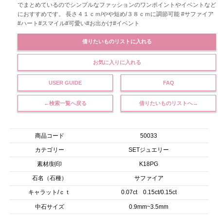
でまとめているのでシンプルなファッションのワンポイントやイベントなど
におすすめです。 長さ４１ｃｍ/やや短め/３８ｃｍに調節可能 #サファイア
#ハート#スマイル#可愛い#お出かけ#イベント
借りたいものリストに入れる
お気に入りに入れる
USER GUIDE
FAQ
←検索一覧へ戻る
借りたいものリストへ→
商品コード
50033
カテゴリー
SETジュエリー
素材/刻印
K18PG
石名（石種）
サファイア
キャラット/ｃｔ
0.07ct 0.15ct/0.15ct
中石サイズ
0.9mm~3.5mm