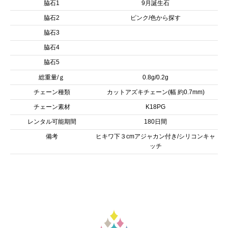
脇石1
9月誕生石
脇石2
ピンク/色から探す
脇石3
脇石4
脇石5
総重量/ｇ
0.8g/0.2g
チェーン種類
カットアズキチェーン(幅 約0.7mm)
チェーン素材
K18PG
レンタル可能期間
180日間
備考
ヒキワ下３cmアジャカン付き/シリコンキャ
ッチ